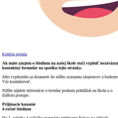
Kritéria prijatia
Ak máte záujem o štúdium na našej škole stačí vyplniť nezáväzn
kontaktný formulár na spodku tejto stránky.
Jeho vyplnením sa dostanete do nášho zoznamu záujemcov a budeme
Vás kontaktovať.
Nižšie nájdete informácie o termíne podania prihlášok na školu a o
ďalšom postupe.
Prijímacie konanie
4-ročné štúdium
Do 1. ročníka 4-ročného gymnázia prijímame žiakov na základe