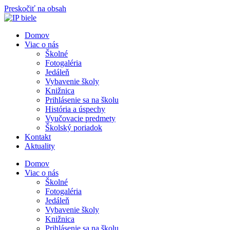
Preskočiť na obsah
Domov
Viac o nás
Školné
Fotogaléria
Jedáleň
Vybavenie školy
Knižnica
Prihlásenie sa na školu
História a úspechy
Vyučovacie predmety
Školský poriadok
Kontakt
Aktuality
Domov
Viac o nás
Školné
Fotogaléria
Jedáleň
Vybavenie školy
Knižnica
Prihlásenie sa na školu