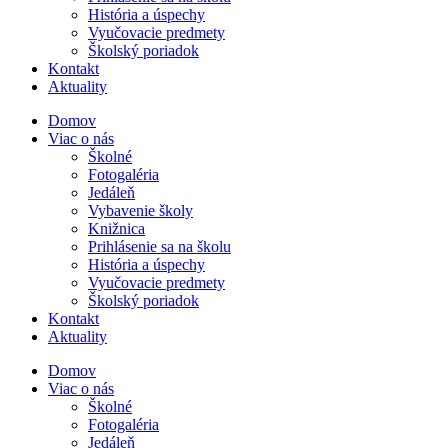
História a úspechy
Vyučovacie predmety
Školský poriadok
Kontakt
Aktuality
Domov
Viac o nás
Školné
Fotogaléria
Jedáleň
Vybavenie školy
Knižnica
Prihlásenie sa na školu
História a úspechy
Vyučovacie predmety
Školský poriadok
Kontakt
Aktuality
Domov
Viac o nás
Školné
Fotogaléria
Jedáleň