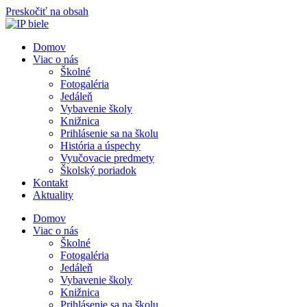
Preskočiť na obsah
Domov
Viac o nás
Školné
Fotogaléria
Jedáleň
Vybavenie školy
Knižnica
Prihlásenie sa na školu
História a úspechy
Vyučovacie predmety
Školský poriadok
Kontakt
Aktuality
Domov
Viac o nás
Školné
Fotogaléria
Jedáleň
Vybavenie školy
Knižnica
Prihlásenie sa na školu