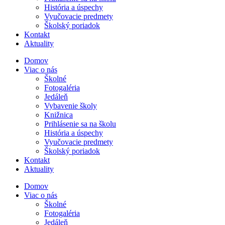
História a úspechy
Vyučovacie predmety
Školský poriadok
Kontakt
Aktuality
Domov
Viac o nás
Školné
Fotogaléria
Jedáleň
Vybavenie školy
Knižnica
Prihlásenie sa na školu
História a úspechy
Vyučovacie predmety
Školský poriadok
Kontakt
Aktuality
Domov
Viac o nás
Školné
Fotogaléria
Jedáleň