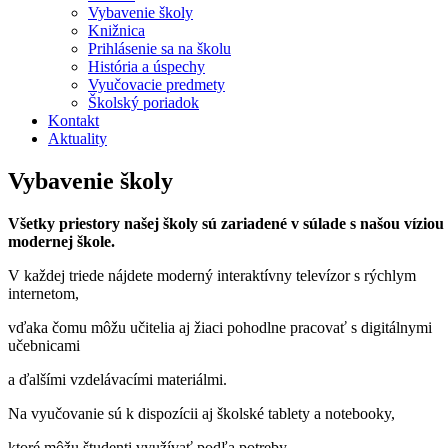
Vybavenie školy
Knižnica
Prihlásenie sa na školu
História a úspechy
Vyučovacie predmety
Školský poriadok
Kontakt
Aktuality
Vybavenie školy
Všetky priestory našej školy sú zariadené v súlade s našou víziou
modernej škole.
V každej triede nájdete moderný interaktívny televízor s rýchlym
internetom,
vďaka čomu
môžu učitelia aj žiaci pohodlne pracovať s digitálnymi
učebnicami
a ďalšími vzdelávacími materiálmi.
Na vyučovanie sú k dispozícii aj školské tablety a notebooky,
ktoré môžu študenti využívať podľa potreby.