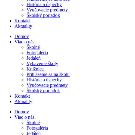
História a úspechy
Vyučovacie predmety
Školský poriadok
Kontakt
Aktuality
Domov
Viac o nás
Školné
Fotogaléria
Jedáleň
Vybavenie školy
Knižnica
Prihlásenie sa na školu
História a úspechy
Vyučovacie predmety
Školský poriadok
Kontakt
Aktuality
Domov
Viac o nás
Školné
Fotogaléria
Jedáleň