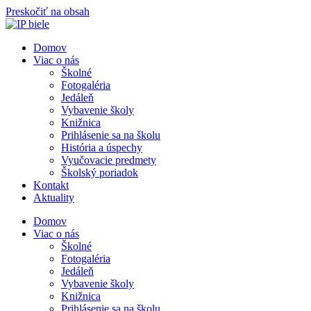
Preskočiť na obsah
Domov
Viac o nás
Školné
Fotogaléria
Jedáleň
Vybavenie školy
Knižnica
Prihlásenie sa na školu
História a úspechy
Vyučovacie predmety
Školský poriadok
Kontakt
Aktuality
Domov
Viac o nás
Školné
Fotogaléria
Jedáleň
Vybavenie školy
Knižnica
Prihlásenie sa na školu