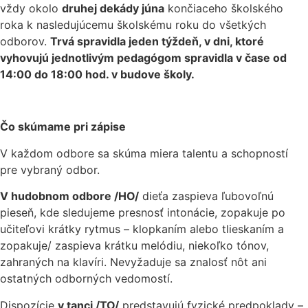
vždy okolo
druhej dekády júna
končiaceho školského
roka k nasledujúcemu školskému roku do všetkých
odborov.
Trvá spravidla jeden týždeň, v dni, ktoré
vyhovujú jednotlivým pedagógom spravidla v čase od
14:00 do 18:00 hod. v budove školy.
Čo skúmame pri zápise
V každom odbore sa skúma miera talentu a schopností
pre vybraný odbor.
V hudobnom odbore /HO/
dieťa zaspieva ľubovoľnú
pieseň, kde sledujeme presnosť intonácie, zopakuje po
učiteľovi krátky rytmus – klopkaním alebo tlieskaním a
zopakuje/ zaspieva krátku melódiu, niekoľko tónov,
zahraných na klavíri. Nevyžaduje sa znalosť nôt ani
ostatných odborných vedomostí.
Dispozície
v tanci /TO/
predstavujú fyzické predpoklady –