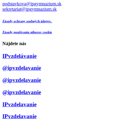
podstavkova@ipgymnazium.sk
sekretariat@ipgymnazium.sk
Zásady ochrany osobných údajov.
Zásady používania súborov cookie
Nájdete nás
IPvzdelávanie
@ipvzdelavanie
@ipvzdelavanie
@ipvzdelavanie
IPvzdelavanie
IPvzdelavanie